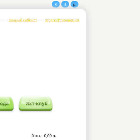
€
$
р.
чный Кабинет
Корзина
Оформить
йти в
личный кабинет
или
зарегистрироваться
.
хода
Яхт-клуб
0 шт. - 0,00 р.