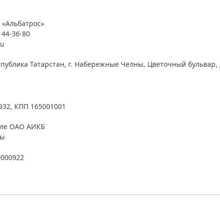
 «Альбатрос»
 44-36-80
ru
публика Татарстан, г. Набережные Челны, Цветочный бульвар, д
932, КПП 165001001
але ОАО АИКБ
ны
0000922