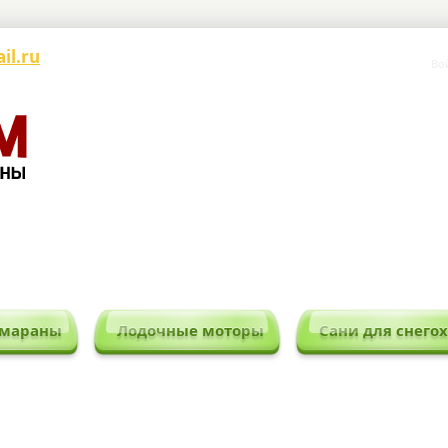
Главная
Заметки (0)
Ли
il.ru
Во
амараны
Лодочные моторы
Сани для снего