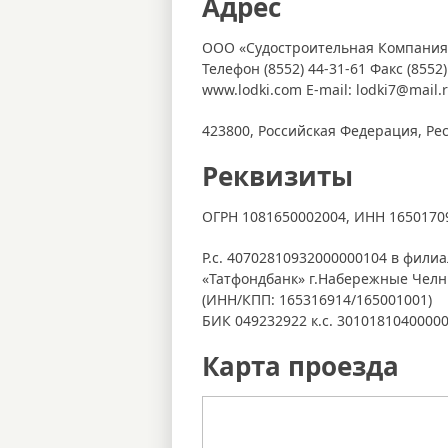
Адрес
ООО «Судостроительная Компания
Телефон (8552) 44-31-61 Факс (8552)
www.lodki.com E-mail: lodki7@mail.
423800, Российская Федерация, Рес
Реквизиты
ОГРН 1081650002004, ИНН 1650170
Р.с. 40702810932000000104 в фили
«Татфондбанк» г.Набережные Чел
(ИНН/КПП: 165316914/165001001)
БИК 049232922 к.с. 3010181040000
Карта проезда