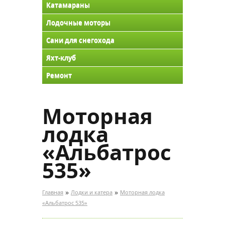
Катамараны
Лодочные моторы
Сани для снегохода
Яхт-клуб
Ремонт
Моторная
лодка
«Альбатрос
535»
»
»
Главная
Лодки и катера
Моторная лодка
«Альбатрос 535»