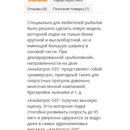
Описание
Характеристики
Отзывы (0)
Похожие товары (1)
Специально для любителей рыбалки
было решено сделать новую модель
моторной лодки не только более
крупной и высокобортной, но и
имеющей большую ширину в
носовой части. При
декларированной «рыболовной»
направленности на деле
«Альбатрос-535″ представляет собой
«универсал», пригодный также для
скоростных прогулок довольно
многочисленной компанией,
буксировки лыжника и т. д.
«Альбатрос-535″ получил высокую
оценку. Этта моторная лодка
способна развивать скорость до 95
км/ч и уверенно «держится за воду»
даже в самых адреналиновых
виражах. «Альбатрос-535″